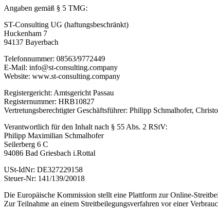
Angaben gemäß § 5 TMG:
ST-Consulting UG (haftungsbeschränkt)
Huckenham 7
94137 Bayerbach
Telefonnummer: 08563/9772449
E-Mail: info@st-consulting.company
Website: www.st-consulting.company
Registergericht: Amtsgericht Passau
Registernummer: HRB10827
Vertretungsberechtigter Geschäftsführer: Philipp Schmalhofer, Christ
Verantwortlich für den Inhalt nach § 55 Abs. 2 RStV:
Philipp Maximilian Schmalhofer
Seilerberg 6 C
94086 Bad Griesbach i.Rottal
USt-IdNr: DE327229158
Steuer-Nr: 141/139/20018
Die Europäische Kommission stellt eine Plattform zur Online-Streitbei
Zur Teilnahme an einem Streitbeilegungsverfahren vor einer Verbraucher